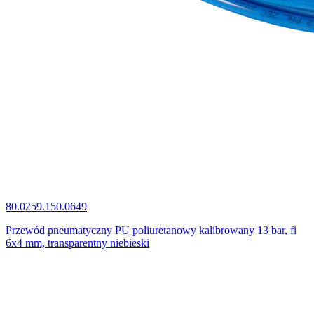
80.0259.150.0649
Przewód pneumatyczny PU poliuretanowy kalibrowany 13 bar, fi
6x4 mm, transparentny niebieski