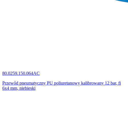
80.0259.150.064AC
Przewód pneumatyczny PU poliuretanowy kalibrowany 12 bar, fi
6x4 mm, niebieski