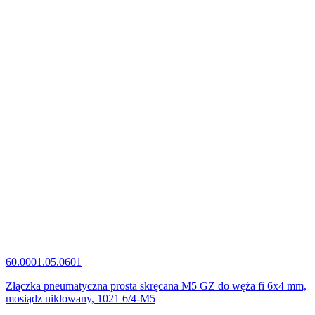
60.0001.05.0601
Złączka pneumatyczna prosta skręcana M5 GZ do węża fi 6x4 mm,
mosiądz niklowany, 1021 6/4-M5