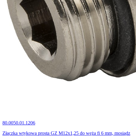
80.0050.01.1206
Złączka wtykowa prosta GZ M12x1,25 do węża fi 6 mm, mosiądz