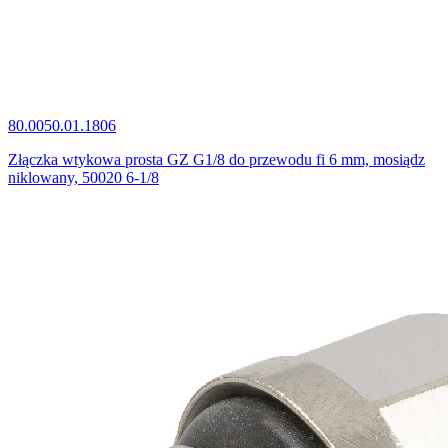
80.0050.01.1806
Złączka wtykowa prosta GZ G1/8 do przewodu fi 6 mm, mosiądz
niklowany, 50020 6-1/8