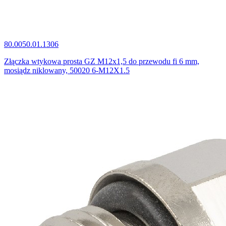
80.0050.01.1306
Złączka wtykowa prosta GZ M12x1,5 do przewodu fi 6 mm,
mosiądz niklowany, 50020 6-M12X1.5