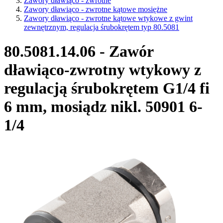
Zawory dławiąco - zwrotne
Zawory dławiąco - zwrotne kątowe mosiężne
Zawory dławiąco - zwrotne kątowe wtykowe z gwint
zewnętrznym, regulacja śrubokrętem typ 80.5081
80.5081.14.06 - Zawór
dławiąco-zwrotny wtykowy z
regulacją śrubokrętem G1/4 fi
6 mm, mosiądz nikl. 50901 6-
1/4