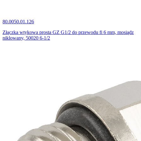
80.0050.01.126
Złączka wtykowa prosta GZ G1/2 do przewodu fi 6 mm, mosiądz
niklowany, 50020 6-1/2