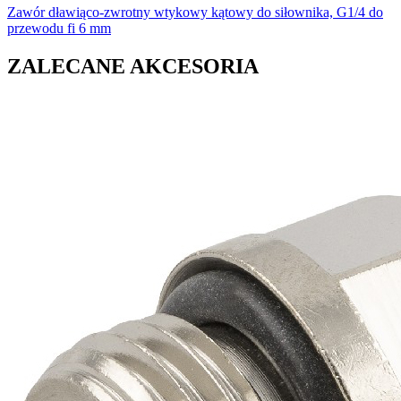
Zawór dławiąco-zwrotny wtykowy kątowy do siłownika, G1/4 do
przewodu fi 6 mm
ZALECANE AKCESORIA