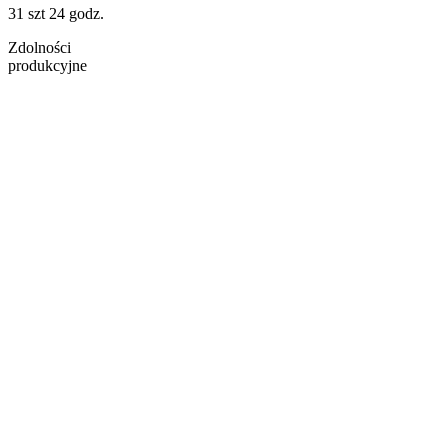
31 szt
24 godz.
Zdolności
produkcyjne