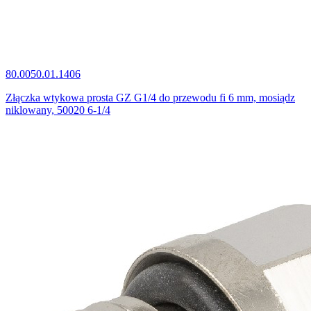
80.0050.01.1406
Złączka wtykowa prosta GZ G1/4 do przewodu fi 6 mm, mosiądz
niklowany, 50020 6-1/4